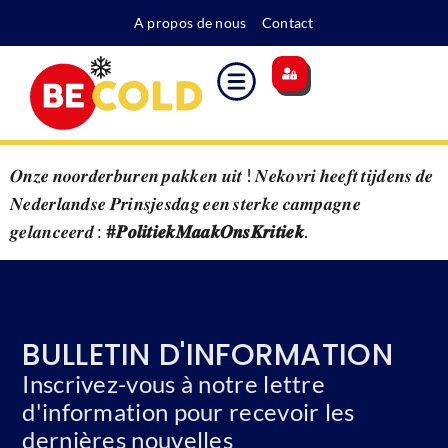
A propos de nous
Contact
Site principal
Indice des coûts
Supplément pour l'énergie
Devenir membre
𝑶𝒏𝒛𝒆 𝒏𝒐𝒐𝒓𝒅𝒆𝒓𝒃𝒖𝒓𝒆𝒏 𝒑𝒂𝒌𝒌𝒆𝒏 𝒖𝒊𝒕 ! 𝑵𝒆𝒌𝒐𝒗𝒓𝒊 𝒉𝒆𝒆𝒇𝒕 𝒕𝒊𝒋𝒅𝒆𝒏𝒔 𝒅𝒆
𝑵𝒆𝒅𝒆𝒓𝒍𝒂𝒏𝒅𝒔𝒆 𝑷𝒓𝒊𝒏𝒔𝒋𝒆𝒔𝒅𝒂𝒈 𝒆𝒆𝒏 𝒔𝒕𝒆𝒓𝒌𝒆 𝒄𝒂𝒎𝒑𝒂𝒈𝒏𝒆
𝒈𝒆𝒍𝒂𝒏𝒄𝒆𝒆𝒓𝒅 :
#𝑷𝒐𝒍𝒊𝒕𝒊𝒆𝒌𝑴𝒂𝒂𝒌𝑶𝒏𝒔𝑲𝒓𝒊𝒕𝒊𝒆𝒌
.
BULLETIN D'INFORMATION
Inscrivez-vous à notre lettre
d'information pour recevoir les
dernières nouvelles