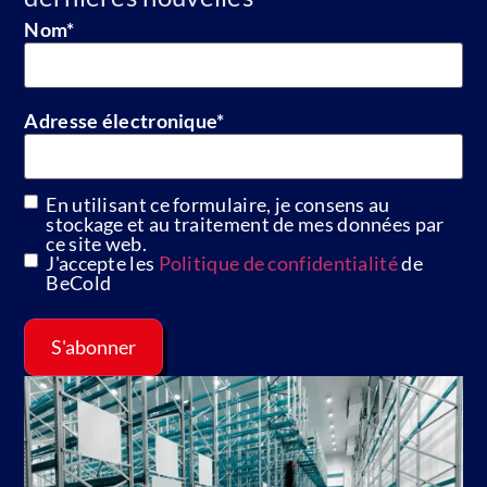
Nom
*
Adresse électronique
*
En utilisant ce formulaire, je consens au
GDPR
stockage et au traitement de mes données par
ce site web.
J'accepte les
Politique de confidentialité
de
BeCold
S'abonner