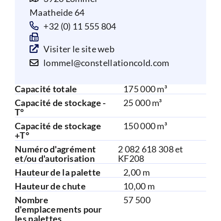
Maatheide 64
+32 (0) 11 555 804
Visiter le site web
lommel@constellationcold.com
Capacité totale
175 000 m³
Capacité de stockage -
25 000 m³
T°
Capacité de stockage
150 000 m³
+T°
Numéro d'agrément
2 082 618 308 et
et/ou d'autorisation
KF208
Hauteur de la palette
2,00 m
Hauteur de chute
10,00 m
Nombre
57 500
d'emplacements pour
les palettes