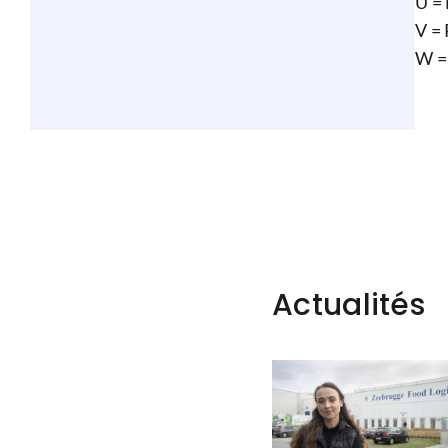
U = 
V = 
W =
Actualités