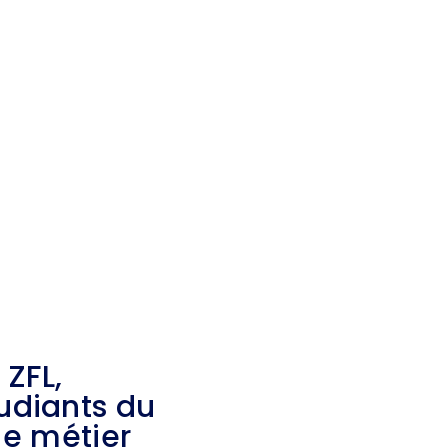
ZFL,
tudiants du
le métier