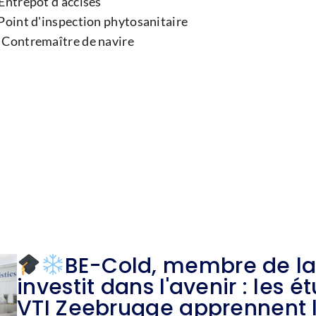
Entrepôt d'accises
Point d'inspection phytosanitaire
 Contremaître de navire
BE-Cold, membre de la 
investit dans l'avenir : les é
VTI Zeebrugge apprennent 