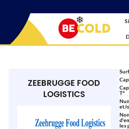
S
D
Sur
Cap
ZEEBRUGGE FOOD
Cap
LOGISTICS
T°
Num
et/o
No
d'e
les 