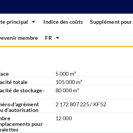
ite principal
Indice des coûts
Supplément pour 
evenir membre
FR
face
5 000 m³
acité totale
105 000 m³
acité de stockage -
80 000 m³
éro d'agrément
2 172 807 225 / KF52
u d'autorisation
mbre
12 000
mplacements pour
palettes