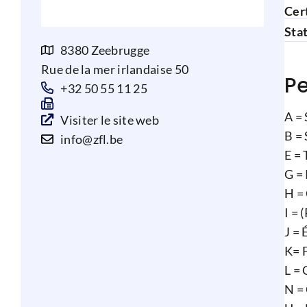
Cert
Sta
8380 Zeebrugge
Rue de la mer irlandaise 50
Pe
+32 50 55 11 25
A = 
Visiter le site web
B =
info@zfl.be
E = 
G =
H =
I =
J = 
K= 
L = 
N =