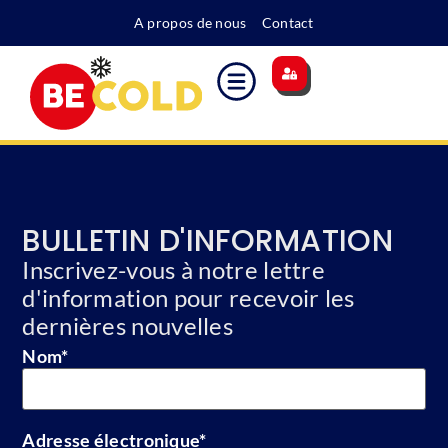
A propos de nous
Contact
Site principal
Indice des coûts
Supplément pour l'énergie
Devenir membre
BULLETIN D'INFORMATION
Inscrivez-vous à notre lettre
d'information pour recevoir les
dernières nouvelles
Nom
*
Adresse électronique
*