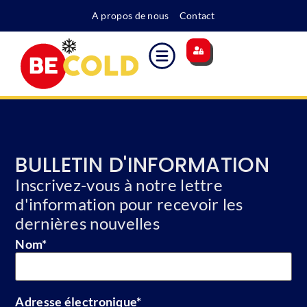
A propos de nous
Contact
Site principal
Indice des coûts
Supplément pour l'énergie
Devenir membre
BULLETIN D'INFORMATION
Inscrivez-vous à notre lettre
d'information pour recevoir les
dernières nouvelles
Nom
*
Adresse électronique
*