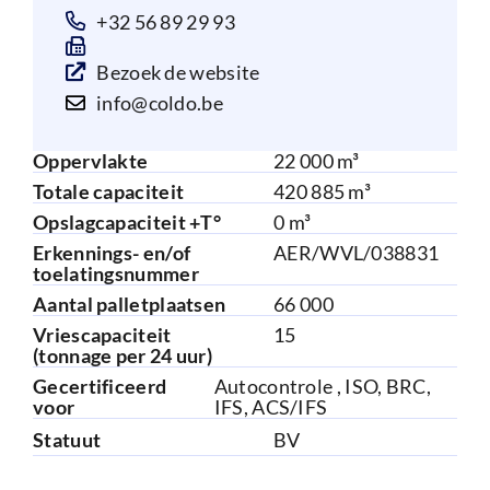
+32 56 89 29 93
Bezoek de website
info@coldo.be
Oppervlakte
22 000 m³
Totale capaciteit
420 885 m³
Opslagcapaciteit +T°
0 m³
Erkennings- en/of
AER/WVL/038831
toelatingsnummer
Aantal palletplaatsen
66 000
Vriescapaciteit
15
(tonnage per 24 uur)
Gecertificeerd
Autocontrole , ISO, BRC,
voor
IFS, ACS/IFS
Statuut
BV