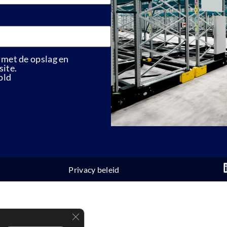
 met de opslag en
ite.
old
Privacy beleid
Sluit AVG/GDPR cookie banner