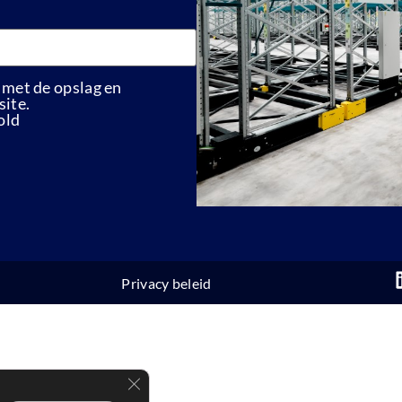
 met de opslag en
ite.
old
Privacy beleid
Sluit AVG/GDPR cookie banner